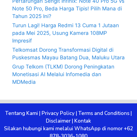
Pertarungan Sengit Infinix: Note 40 Pro 5G vs
Note 50 Pro, Beda Harga Tipis! Pilih Mana di
Tahun 2025 Ini?
Turun Lagi! Harga Redmi 13 Cuma 1 Jutaan
pada Mei 2025, Usung Kamera 108MP
Impresif
Telkomsat Dorong Transformasi Digital di
Puskesmas Mayau Batang Dua, Maluku Utara
Grup Telkom (TLKM) Dorong Peningkatan
Monetisasi AI Melalui Infomedia dan
MDMedia
Tentang Kami
|
Privacy Policy
|
Terms and Conditions
|
Disclaimer
|
Kontak
Silakan hubungi kami melalui WhatsApp di nomor +62
878-3036-1080