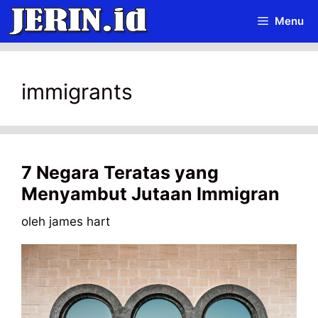
Langsung
Menu
ke
isi
immigrants
7 Negara Teratas yang
Menyambut Jutaan Immigran
oleh
james hart