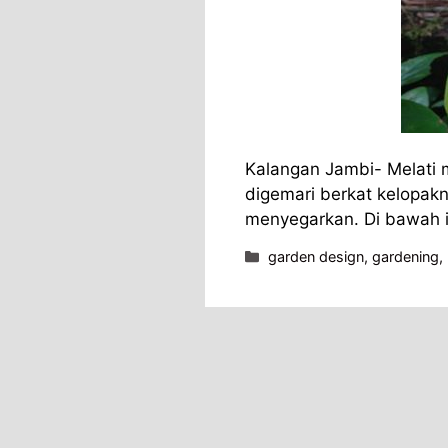
Kalangan Jambi- Melati 
digemari berkat kelopak
menyegarkan. Di bawah 
Kategori
garden design
,
gardening
,