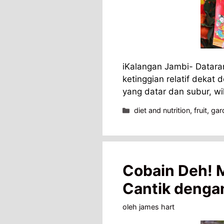
iKalangan Jambi- Datar
ketinggian relatif dekat
yang datar dan subur, w
Kategori
diet and nutrition
,
fruit
,
gar
Cobain Deh! 
Cantik deng
oleh
james hart