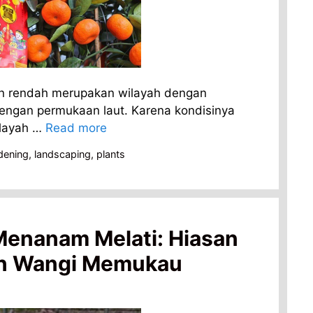
an rendah merupakan wilayah dengan
 dengan permukaan laut. Karena kondisinya
ilayah …
Read more
dening
,
landscaping
,
plants
Menanam Melati: Hiasan
an Wangi Memukau