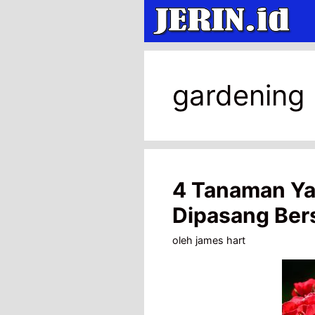
Langsung
ke
isi
gardening
4 Tanaman Ya
Dipasang Be
oleh
james hart