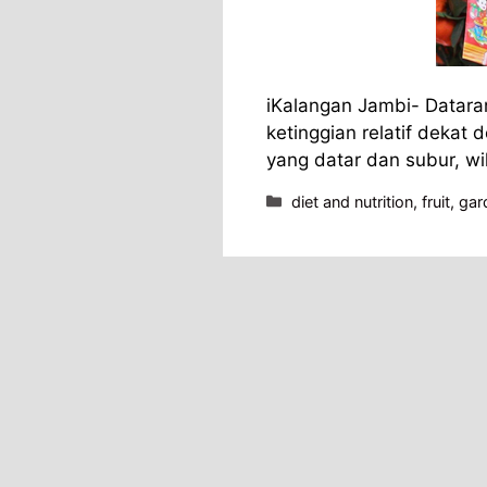
iKalangan Jambi- Datar
ketinggian relatif dekat
yang datar dan subur, w
Kategori
diet and nutrition
,
fruit
,
gar