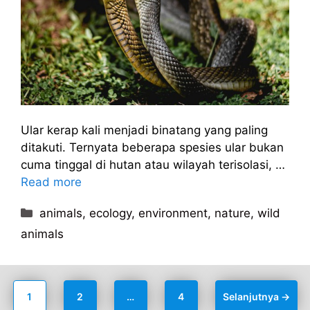
Ular kerap kali menjadi binatang yang paling
ditakuti. Ternyata beberapa spesies ular bukan
cuma tinggal di hutan atau wilayah terisolasi, …
Read more
Kategori
animals
,
ecology
,
environment
,
nature
,
wild
animals
Halaman
Halaman
Halaman
1
2
…
4
Selanjutnya
→