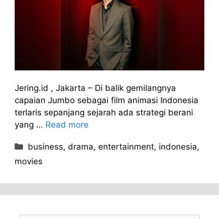
Jering.id , Jakarta – Di balik gemilangnya
capaian Jumbo sebagai film animasi Indonesia
terlaris sepanjang sejarah ada strategi berani
yang …
Read more
Kategori
business
,
drama
,
entertainment
,
indonesia
,
movies