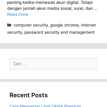
penting ketika memasuki akun digital. Tetapi
dengan jumlah akun media sosial, surel, dan …
Read more
Kategori
computer security
,
google chrome
,
internet
security
,
password security and management
Cari
untuk:
Recent Posts
Cara Mengatasi Limit DANA Premium