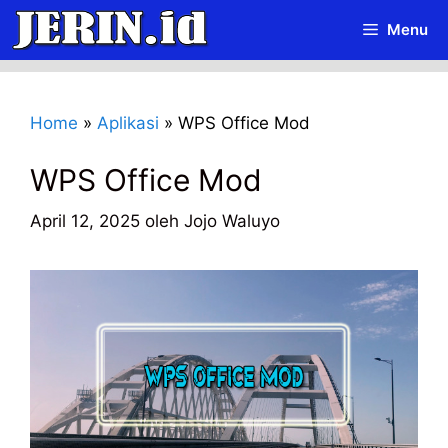
Langsung
Menu
ke
isi
Home
»
Aplikasi
»
WPS Office Mod
WPS Office Mod
April 12, 2025
oleh
Jojo Waluyo