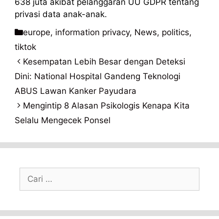
638 juta akibat pelanggaran UU GDPR tentang
privasi data anak-anak.
Kategori
europe
,
information privacy
,
News
,
politics
,
tiktok
Kesempatan Lebih Besar dengan Deteksi
Dini: National Hospital Gandeng Teknologi
ABUS Lawan Kanker Payudara
Mengintip 8 Alasan Psikologis Kenapa Kita
Selalu Mengecek Ponsel
Cari
untuk: