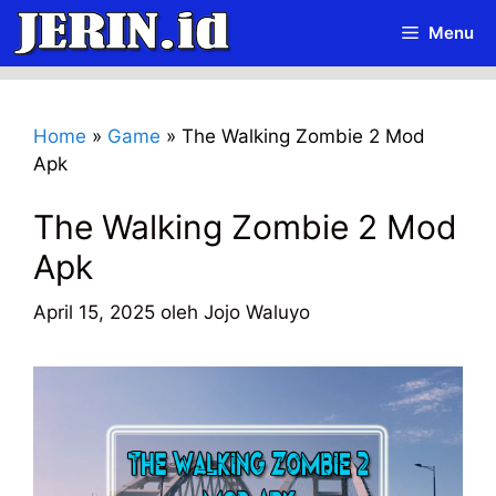
Langsung
Menu
ke
isi
Home
»
Game
»
The Walking Zombie 2 Mod
Apk
The Walking Zombie 2 Mod
Apk
April 15, 2025
oleh
Jojo Waluyo