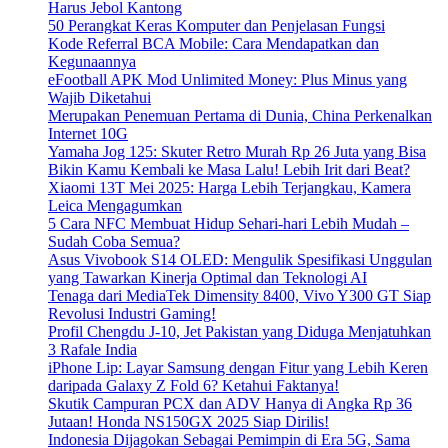
Harus Jebol Kantong
50 Perangkat Keras Komputer dan Penjelasan Fungsi
Kode Referral BCA Mobile: Cara Mendapatkan dan
Kegunaannya
eFootball APK Mod Unlimited Money: Plus Minus yang
Wajib Diketahui
Merupakan Penemuan Pertama di Dunia, China Perkenalkan
Internet 10G
Yamaha Jog 125: Skuter Retro Murah Rp 26 Juta yang Bisa
Bikin Kamu Kembali ke Masa Lalu! Lebih Irit dari Beat?
Xiaomi 13T Mei 2025: Harga Lebih Terjangkau, Kamera
Leica Mengagumkan
5 Cara NFC Membuat Hidup Sehari-hari Lebih Mudah –
Sudah Coba Semua?
Asus Vivobook S14 OLED: Mengulik Spesifikasi Unggulan
yang Tawarkan Kinerja Optimal dan Teknologi AI
Tenaga dari MediaTek Dimensity 8400, Vivo Y300 GT Siap
Revolusi Industri Gaming!
Profil Chengdu J-10, Jet Pakistan yang Diduga Menjatuhkan
3 Rafale India
iPhone Lip: Layar Samsung dengan Fitur yang Lebih Keren
daripada Galaxy Z Fold 6? Ketahui Faktanya!
Skutik Campuran PCX dan ADV Hanya di Angka Rp 36
Jutaan! Honda NS150GX 2025 Siap Dirilis!
Indonesia Dijagokan Sebagai Pemimpin di Era 5G, Sama