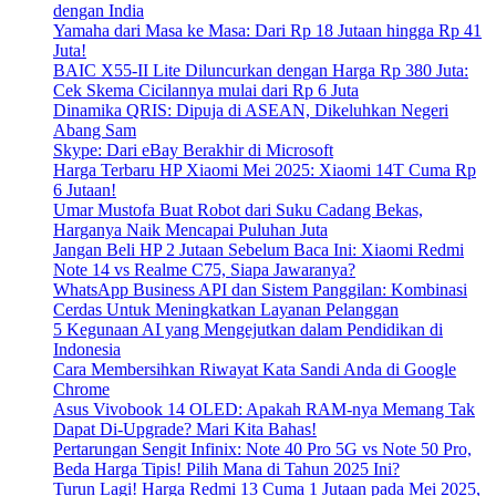
dengan India
Yamaha dari Masa ke Masa: Dari Rp 18 Jutaan hingga Rp 41
Juta!
BAIC X55-II Lite Diluncurkan dengan Harga Rp 380 Juta:
Cek Skema Cicilannya mulai dari Rp 6 Juta
Dinamika QRIS: Dipuja di ASEAN, Dikeluhkan Negeri
Abang Sam
Skype: Dari eBay Berakhir di Microsoft
Harga Terbaru HP Xiaomi Mei 2025: Xiaomi 14T Cuma Rp
6 Jutaan!
Umar Mustofa Buat Robot dari Suku Cadang Bekas,
Harganya Naik Mencapai Puluhan Juta
Jangan Beli HP 2 Jutaan Sebelum Baca Ini: Xiaomi Redmi
Note 14 vs Realme C75, Siapa Jawaranya?
WhatsApp Business API dan Sistem Panggilan: Kombinasi
Cerdas Untuk Meningkatkan Layanan Pelanggan
5 Kegunaan AI yang Mengejutkan dalam Pendidikan di
Indonesia
Cara Membersihkan Riwayat Kata Sandi Anda di Google
Chrome
Asus Vivobook 14 OLED: Apakah RAM-nya Memang Tak
Dapat Di-Upgrade? Mari Kita Bahas!
Pertarungan Sengit Infinix: Note 40 Pro 5G vs Note 50 Pro,
Beda Harga Tipis! Pilih Mana di Tahun 2025 Ini?
Turun Lagi! Harga Redmi 13 Cuma 1 Jutaan pada Mei 2025,