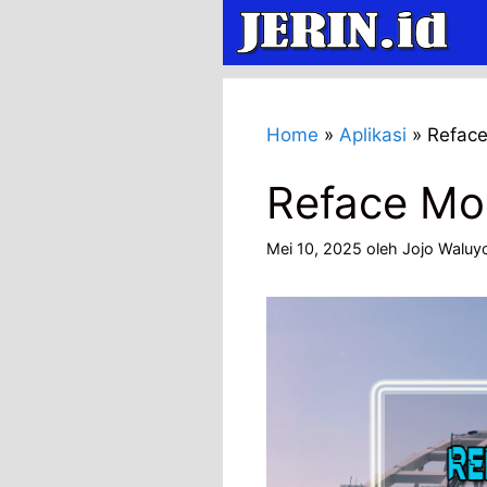
Langsung
ke
isi
Home
»
Aplikasi
»
Refac
Reface Mo
Mei 10, 2025
oleh
Jojo Waluy