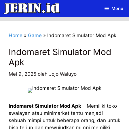
Langsung
Menu
ke
isi
Home
»
Game
»
Indomaret Simulator Mod Apk
Indomaret Simulator Mod
Apk
Mei 9, 2025
oleh
Jojo Waluyo
Indomaret Simulator Mod Apk
– Memiliki toko
swalayan atau minimarket tentu menjadi
sebuah mimpi untuk beberapa orang, dan untuk
bisa terjun dan mewujudkan mimpi memiliki