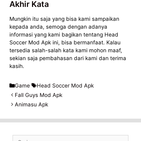
Akhir Kata
Mungkin itu saja yang bisa kami sampaikan
kepada anda, semoga dengan adanya
informasi yang kami bagikan tentang Head
Soccer Mod Apk ini, bisa bermanfaat. Kalau
tersedia salah-salah kata kami mohon maaf,
sekian saja pembahasan dari kami dan terima
kasih.
Kategori
Tag
Game
Head Soccer Mod Apk
Fall Guys Mod Apk
Animasu Apk
Cari