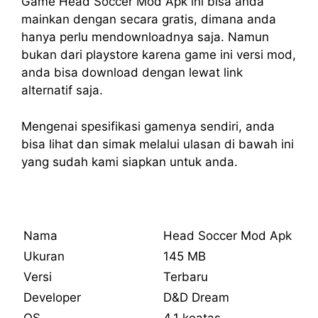
Game Head Soccer Mod Apk ini bisa anda
mainkan dengan secara gratis, dimana anda
hanya perlu mendownloadnya saja. Namun
bukan dari playstore karena game ini versi mod,
anda bisa download dengan lewat link
alternatif saja.
Mengenai spesifikasi gamenya sendiri, anda
bisa lihat dan simak melalui ulasan di bawah ini
yang sudah kami siapkan untuk anda.
Nama
Head Soccer Mod Apk
Ukuran
145 MB
Versi
Terbaru
Developer
D&D Dream
OS
4.1 keatas