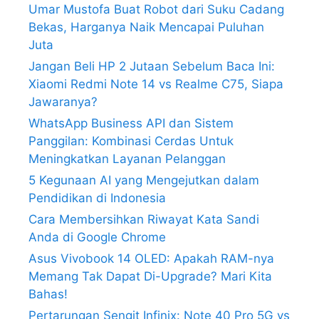
Umar Mustofa Buat Robot dari Suku Cadang
Bekas, Harganya Naik Mencapai Puluhan
Juta
Jangan Beli HP 2 Jutaan Sebelum Baca Ini:
Xiaomi Redmi Note 14 vs Realme C75, Siapa
Jawaranya?
WhatsApp Business API dan Sistem
Panggilan: Kombinasi Cerdas Untuk
Meningkatkan Layanan Pelanggan
5 Kegunaan AI yang Mengejutkan dalam
Pendidikan di Indonesia
Cara Membersihkan Riwayat Kata Sandi
Anda di Google Chrome
Asus Vivobook 14 OLED: Apakah RAM-nya
Memang Tak Dapat Di-Upgrade? Mari Kita
Bahas!
Pertarungan Sengit Infinix: Note 40 Pro 5G vs