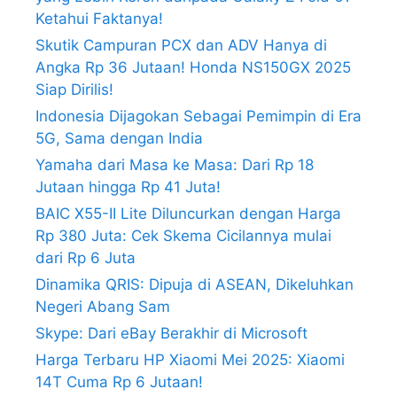
Ketahui Faktanya!
Skutik Campuran PCX dan ADV Hanya di
Angka Rp 36 Jutaan! Honda NS150GX 2025
Siap Dirilis!
Indonesia Dijagokan Sebagai Pemimpin di Era
5G, Sama dengan India
Yamaha dari Masa ke Masa: Dari Rp 18
Jutaan hingga Rp 41 Juta!
BAIC X55-II Lite Diluncurkan dengan Harga
Rp 380 Juta: Cek Skema Cicilannya mulai
dari Rp 6 Juta
Dinamika QRIS: Dipuja di ASEAN, Dikeluhkan
Negeri Abang Sam
Skype: Dari eBay Berakhir di Microsoft
Harga Terbaru HP Xiaomi Mei 2025: Xiaomi
14T Cuma Rp 6 Jutaan!