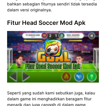
bahkan sebagian fiturnya sendiri tidak tersedia
dalam versi originalnya.
Fitur Head Soccer Mod Apk
Seperti yang sudah kami sebutkan juga, kalau
dalam game ini menghadirkan beragam fitur
menarik dan juga canggih di dalam game