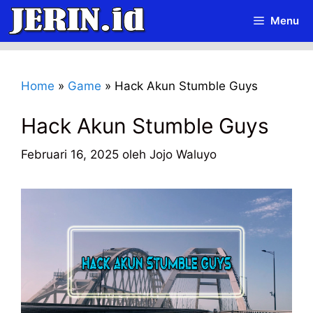
Langsung
Menu
ke
isi
Home
»
Game
»
Hack Akun Stumble Guys
Hack Akun Stumble Guys
Februari 16, 2025
oleh
Jojo Waluyo