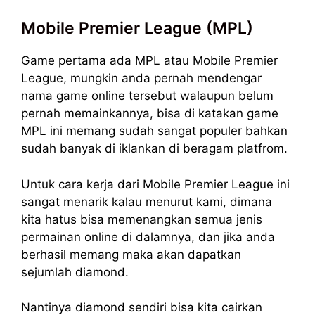
Mobile Premier League (MPL)
Game pertama ada MPL atau Mobile Premier
League, mungkin anda pernah mendengar
nama game online tersebut walaupun belum
pernah memainkannya, bisa di katakan game
MPL ini memang sudah sangat populer bahkan
sudah banyak di iklankan di beragam platfrom.
Untuk cara kerja dari Mobile Premier League ini
sangat menarik kalau menurut kami, dimana
kita hatus bisa memenangkan semua jenis
permainan online di dalamnya, dan jika anda
berhasil memang maka akan dapatkan
sejumlah diamond.
Nantinya diamond sendiri bisa kita cairkan