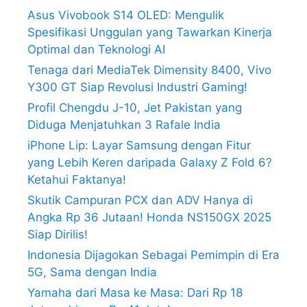
Asus Vivobook S14 OLED: Mengulik
Spesifikasi Unggulan yang Tawarkan Kinerja
Optimal dan Teknologi AI
Tenaga dari MediaTek Dimensity 8400, Vivo
Y300 GT Siap Revolusi Industri Gaming!
Profil Chengdu J-10, Jet Pakistan yang
Diduga Menjatuhkan 3 Rafale India
iPhone Lip: Layar Samsung dengan Fitur
yang Lebih Keren daripada Galaxy Z Fold 6?
Ketahui Faktanya!
Skutik Campuran PCX dan ADV Hanya di
Angka Rp 36 Jutaan! Honda NS150GX 2025
Siap Dirilis!
Indonesia Dijagokan Sebagai Pemimpin di Era
5G, Sama dengan India
Yamaha dari Masa ke Masa: Dari Rp 18