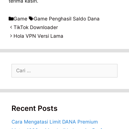
terima kasih.
Kategori
Tag
Game
Game Penghasil Saldo Dana
TikTok Downloader
Hola VPN Versi Lama
Cari
untuk:
Recent Posts
Cara Mengatasi Limit DANA Premium