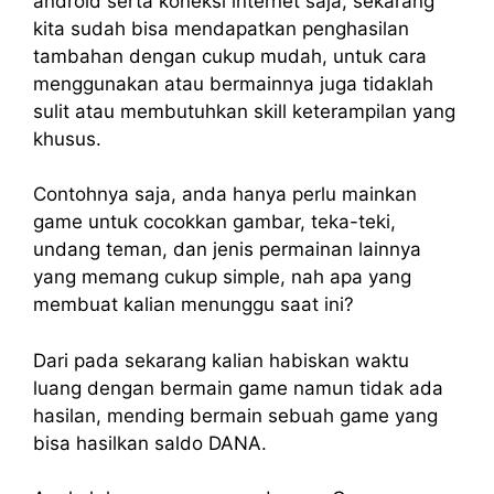
android serta koneksi internet saja, sekarang
kita sudah bisa mendapatkan penghasilan
tambahan dengan cukup mudah, untuk cara
menggunakan atau bermainnya juga tidaklah
sulit atau membutuhkan skill keterampilan yang
khusus.
Contohnya saja, anda hanya perlu mainkan
game untuk cocokkan gambar, teka-teki,
undang teman, dan jenis permainan lainnya
yang memang cukup simple, nah apa yang
membuat kalian menunggu saat ini?
Dari pada sekarang kalian habiskan waktu
luang dengan bermain game namun tidak ada
hasilan, mending bermain sebuah game yang
bisa hasilkan saldo DANA.