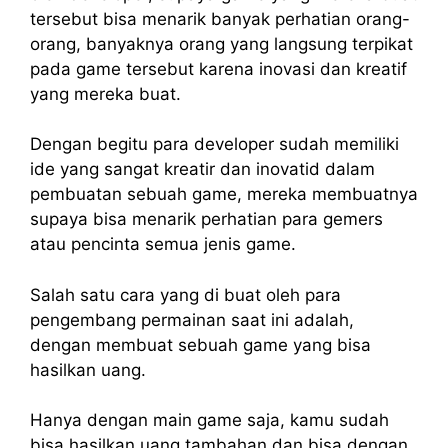
tersebut bisa menarik banyak perhatian orang-
orang, banyaknya orang yang langsung terpikat
pada game tersebut karena inovasi dan kreatif
yang mereka buat.
Dengan begitu para developer sudah memiliki
ide yang sangat kreatir dan inovatid dalam
pembuatan sebuah game, mereka membuatnya
supaya bisa menarik perhatian para gemers
atau pencinta semua jenis game.
Salah satu cara yang di buat oleh para
pengembang permainan saat ini adalah,
dengan membuat sebuah game yang bisa
hasilkan uang.
Hanya dengan main game saja, kamu sudah
bisa hasilkan uang tambahan dan bisa dengan