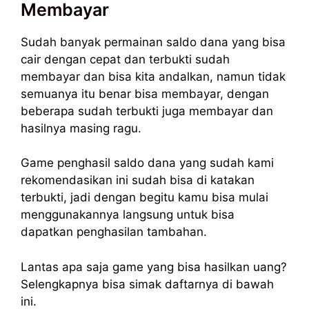
Membayar
Sudah banyak permainan saldo dana yang bisa
cair dengan cepat dan terbukti sudah
membayar dan bisa kita andalkan, namun tidak
semuanya itu benar bisa membayar, dengan
beberapa sudah terbukti juga membayar dan
hasilnya masing ragu.
Game penghasil saldo dana yang sudah kami
rekomendasikan ini sudah bisa di katakan
terbukti, jadi dengan begitu kamu bisa mulai
menggunakannya langsung untuk bisa
dapatkan penghasilan tambahan.
Lantas apa saja game yang bisa hasilkan uang?
Selengkapnya bisa simak daftarnya di bawah
ini.