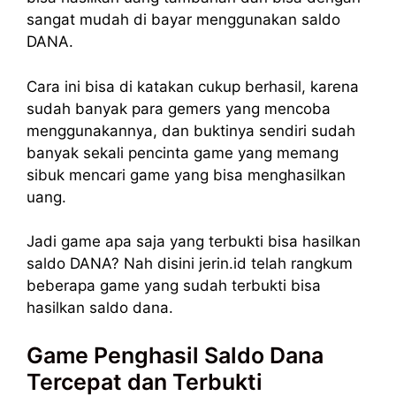
sangat mudah di bayar menggunakan saldo
DANA.
Cara ini bisa di katakan cukup berhasil, karena
sudah banyak para gemers yang mencoba
menggunakannya, dan buktinya sendiri sudah
banyak sekali pencinta game yang memang
sibuk mencari game yang bisa menghasilkan
uang.
Jadi game apa saja yang terbukti bisa hasilkan
saldo DANA? Nah disini jerin.id telah rangkum
beberapa game yang sudah terbukti bisa
hasilkan saldo dana.
Game Penghasil Saldo Dana
Tercepat dan Terbukti