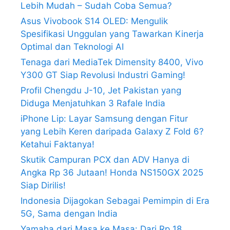
Lebih Mudah – Sudah Coba Semua?
Asus Vivobook S14 OLED: Mengulik
Spesifikasi Unggulan yang Tawarkan Kinerja
Optimal dan Teknologi AI
Tenaga dari MediaTek Dimensity 8400, Vivo
Y300 GT Siap Revolusi Industri Gaming!
Profil Chengdu J-10, Jet Pakistan yang
Diduga Menjatuhkan 3 Rafale India
iPhone Lip: Layar Samsung dengan Fitur
yang Lebih Keren daripada Galaxy Z Fold 6?
Ketahui Faktanya!
Skutik Campuran PCX dan ADV Hanya di
Angka Rp 36 Jutaan! Honda NS150GX 2025
Siap Dirilis!
Indonesia Dijagokan Sebagai Pemimpin di Era
5G, Sama dengan India
Yamaha dari Masa ke Masa: Dari Rp 18