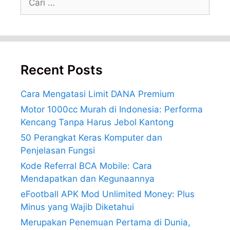
untuk:
Recent Posts
Cara Mengatasi Limit DANA Premium
Motor 1000cc Murah di Indonesia: Performa
Kencang Tanpa Harus Jebol Kantong
50 Perangkat Keras Komputer dan
Penjelasan Fungsi
Kode Referral BCA Mobile: Cara
Mendapatkan dan Kegunaannya
eFootball APK Mod Unlimited Money: Plus
Minus yang Wajib Diketahui
Merupakan Penemuan Pertama di Dunia,