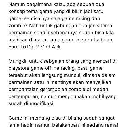
Namun bagaimana kalau ada sebuah dua
konsep tema game yang di bikin jadi satu
game, semisalnya saja game racing dan
zombie? Nah untuk gabungan dua jenis tema
permainan sendiri sebenarnya sudah bisa kita
mainkan dimana nama game tersebut adalah
Earn To Die 2 Mod Apk.
Mungkin untuk sebgaian orang yang mencari di
playstore game offline racing, pasti game
tersebut akan langsung muncul, dimana dalam
permainan satu ini nantinya akan menyajikan
pembantaian gerombolan zombie di medan
pertempuran, namun menggunakan mobil yang
sudah di modifikasi.
Game ini memang bisa di bilang sudah sangat
lama hadir, namun belakangan ini sedang ramai