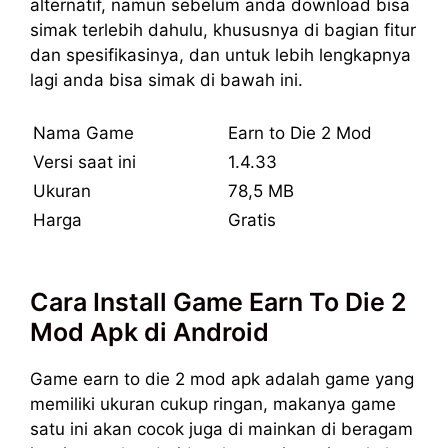
alternatif, namun sebelum anda download bisa
simak terlebih dahulu, khususnya di bagian fitur
dan spesifikasinya, dan untuk lebih lengkapnya
lagi anda bisa simak di bawah ini.
Nama Game
Earn to Die 2 Mod
Versi saat ini
1.4.33
Ukuran
78,5 MB
Harga
Gratis
Cara Install Game Earn To Die 2
Mod Apk di Android
Game earn to die 2 mod apk adalah game yang
memiliki ukuran cukup ringan, makanya game
satu ini akan cocok juga di mainkan di beragam