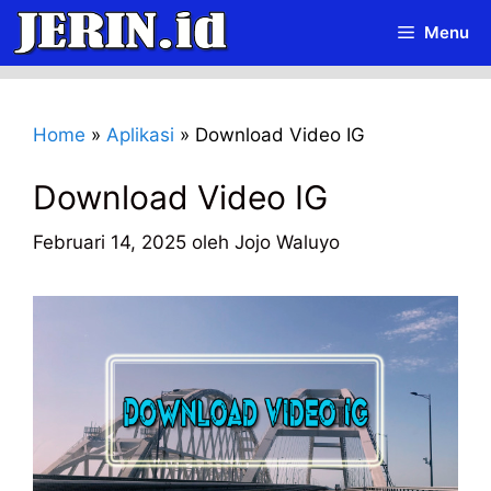
Langsung
Menu
ke
isi
Home
»
Aplikasi
»
Download Video IG
Download Video IG
Februari 14, 2025
oleh
Jojo Waluyo