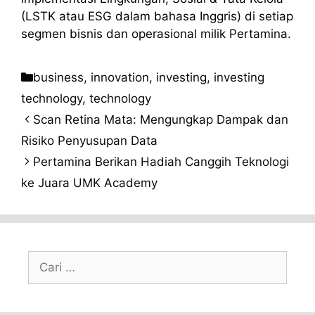
(LSTK atau ESG dalam bahasa Inggris) di setiap
segmen bisnis dan operasional milik Pertamina.
Kategori
business
,
innovation
,
investing
,
investing
technology
,
technology
Scan Retina Mata: Mengungkap Dampak dan
Risiko Penyusupan Data
Pertamina Berikan Hadiah Canggih Teknologi
ke Juara UMK Academy
Cari
untuk: