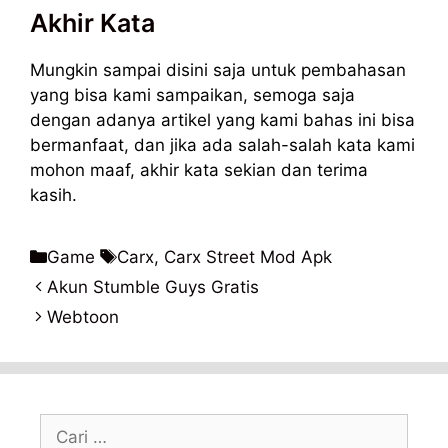
Akhir Kata
Mungkin sampai disini saja untuk pembahasan
yang bisa kami sampaikan, semoga saja
dengan adanya artikel yang kami bahas ini bisa
bermanfaat, dan jika ada salah-salah kata kami
mohon maaf, akhir kata sekian dan terima
kasih.
Kategori
Tag
Game
Carx
,
Carx Street Mod Apk
Akun Stumble Guys Gratis
Webtoon
Cari