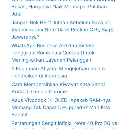
Bekas, Harganya Naik Mencapai Puluhan
Juta
Jangan Beli HP 2 Jutaan Sebelum Baca Ini:
Xiaomi Redmi Note 14 vs Realme C75, Siapa
Jawaranya?
WhatsApp Business API dan Sistem
Panggilan: Kombinasi Cerdas Untuk
Meningkatkan Layanan Pelanggan
5 Kegunaan AI yang Mengejutkan dalam
Pendidikan di Indonesia
Cara Membersihkan Riwayat Kata Sandi
Anda di Google Chrome
Asus Vivobook 14 OLED: Apakah RAM-nya
Memang Tak Dapat Di-Upgrade? Mari Kita
Bahas!
Pertarungan Sengit Infinix: Note 40 Pro 5G vs