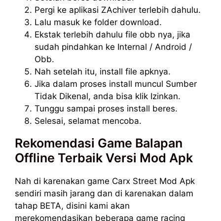
Pergi ke aplikasi ZAchiver terlebih dahulu.
Lalu masuk ke folder download.
Ekstak terlebih dahulu file obb nya, jika
sudah pindahkan ke Internal / Android /
Obb.
Nah setelah itu, install file apknya.
Jika dalam proses install muncul Sumber
Tidak Dikenal, anda bisa klik Izinkan.
Tunggu sampai proses install beres.
Selesai, selamat mencoba.
Rekomendasi Game Balapan
Offline Terbaik Versi Mod Apk
Nah di karenakan game Carx Street Mod Apk
sendiri masih jarang dan di karenakan dalam
tahap BETA, disini kami akan
merekomendasikan beberapa game racing