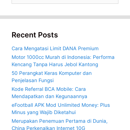
untuk:
Recent Posts
Cara Mengatasi Limit DANA Premium
Motor 1000cc Murah di Indonesia: Performa
Kencang Tanpa Harus Jebol Kantong
50 Perangkat Keras Komputer dan
Penjelasan Fungsi
Kode Referral BCA Mobile: Cara
Mendapatkan dan Kegunaannya
eFootball APK Mod Unlimited Money: Plus
Minus yang Wajib Diketahui
Merupakan Penemuan Pertama di Dunia,
China Perkenalkan Internet 10G