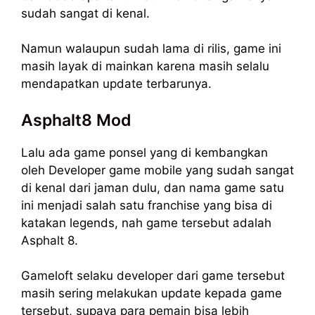
sudah sangat di kenal.
Namun walaupun sudah lama di rilis, game ini
masih layak di mainkan karena masih selalu
mendapatkan update terbarunya.
Asphalt8 Mod
Lalu ada game ponsel yang di kembangkan
oleh Developer game mobile yang sudah sangat
di kenal dari jaman dulu, dan nama game satu
ini menjadi salah satu franchise yang bisa di
katakan legends, nah game tersebut adalah
Asphalt 8.
Gameloft selaku developer dari game tersebut
masih sering melakukan update kepada game
tersebut, supaya para pemain bisa lebih