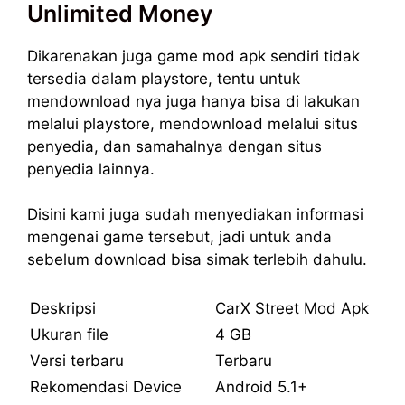
Unlimited Money
Dikarenakan juga game mod apk sendiri tidak
tersedia dalam playstore, tentu untuk
mendownload nya juga hanya bisa di lakukan
melalui playstore, mendownload melalui situs
penyedia, dan samahalnya dengan situs
penyedia lainnya.
Disini kami juga sudah menyediakan informasi
mengenai game tersebut, jadi untuk anda
sebelum download bisa simak terlebih dahulu.
Deskripsi
CarX Street Mod Apk
Ukuran file
4 GB
Versi terbaru
Terbaru
Rekomendasi Device
Android 5.1+