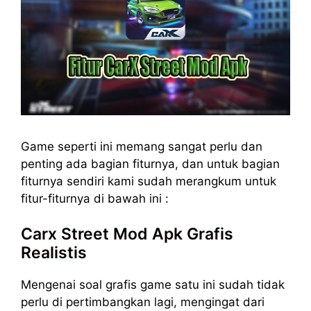
Game seperti ini memang sangat perlu dan
penting ada bagian fiturnya, dan untuk bagian
fiturnya sendiri kami sudah merangkum untuk
fitur-fiturnya di bawah ini :
Carx Street Mod Apk Grafis
Realistis
Mengenai soal grafis game satu ini sudah tidak
perlu di pertimbangkan lagi, mengingat dari