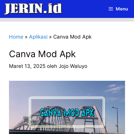
Langsung
Menu
ke
isi
Home
»
Aplikasi
»
Canva Mod Apk
Canva Mod Apk
Maret 13, 2025
oleh
Jojo Waluyo