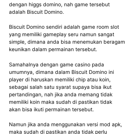
dengan higgs domino, nah game tersebut
adalah Biscuit Domino.
Biscuit Domino sendiri adalah game room slot
yang memiliki gameplay seru namun sangat
simple, dimana anda bisa menemukan beragam
keunikan dalam permainan tersebut.
Samahalnya dengan game casino pada
umumnya, dimana dalam Biscuit Domino ini
player di haruskan memiliki chip atau koin,
sebagai salah satu syarat supaya bisa ikut
pertandingan, nah jika anda memang tidak
memiliki koin maka sudah di pastikan tidak
akan bisa ikuti permainan tersebut.
Namun jika anda menggunakan versi mod apk,
maka sudah di pastikan anda tidak perlu