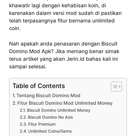
khawatir lagi dengan kehabisan koin, di
karenakan dalam versi mod sudah di pastikan
telah terpasangnya fitur bernama unlimited
coin.
Nah apakah anda penasaran dengan Biscuit
Domino Mod Apk? Jika memang benar simak
terus artikel yang akan Jerin.id bahas kali ini
sampai selesai.
Table of Contents
Tentang Biscuit Domino Mod
Fitur Biscuit Domino Mod Unlimited Money
Biscuit Domino Unlimited Money
Biscuit Domino No Ads
Fitur Premium
Unlimited Coins/Gems