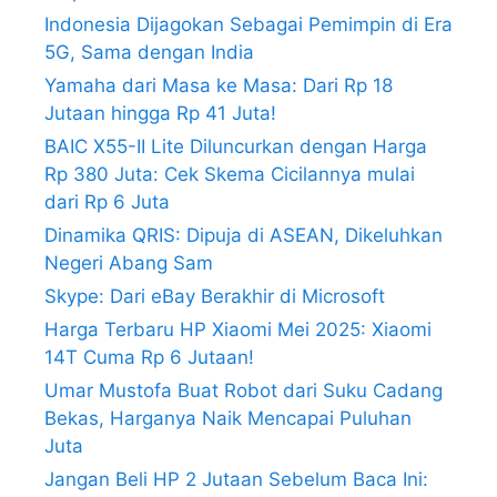
Indonesia Dijagokan Sebagai Pemimpin di Era
5G, Sama dengan India
Yamaha dari Masa ke Masa: Dari Rp 18
Jutaan hingga Rp 41 Juta!
BAIC X55-II Lite Diluncurkan dengan Harga
Rp 380 Juta: Cek Skema Cicilannya mulai
dari Rp 6 Juta
Dinamika QRIS: Dipuja di ASEAN, Dikeluhkan
Negeri Abang Sam
Skype: Dari eBay Berakhir di Microsoft
Harga Terbaru HP Xiaomi Mei 2025: Xiaomi
14T Cuma Rp 6 Jutaan!
Umar Mustofa Buat Robot dari Suku Cadang
Bekas, Harganya Naik Mencapai Puluhan
Juta
Jangan Beli HP 2 Jutaan Sebelum Baca Ini: