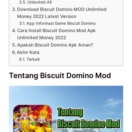
Unlocked All
Download Biscuit Domino MOD Unlimited
Money 2022 Latest Version
App Informasi Game Biscuit Domino
Cara Install Biscuit Domino Mod Apk
Unlimited Money 2022
Apakah Biscuit Domino Apk Aman?
Akhir Kata
Terkait
Tentang Biscuit Domino Mod