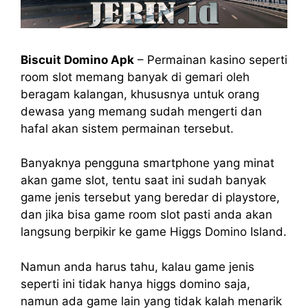
Biscuit Domino Apk
– Permainan kasino seperti
room slot memang banyak di gemari oleh
beragam kalangan, khususnya untuk orang
dewasa yang memang sudah mengerti dan
hafal akan sistem permainan tersebut.
Banyaknya pengguna smartphone yang minat
akan game slot, tentu saat ini sudah banyak
game jenis tersebut yang beredar di playstore,
dan jika bisa game room slot pasti anda akan
langsung berpikir ke game Higgs Domino Island.
Namun anda harus tahu, kalau game jenis
seperti ini tidak hanya higgs domino saja,
namun ada game lain yang tidak kalah menarik