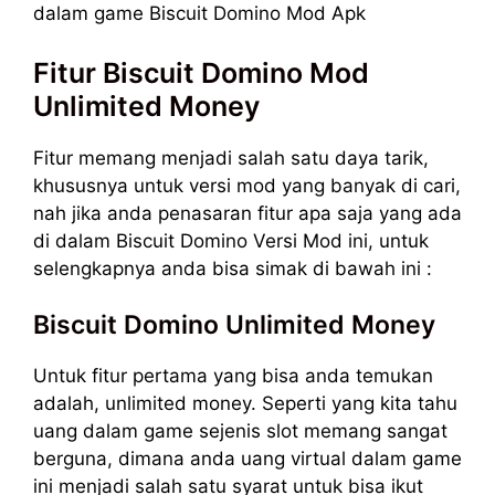
dalam game Biscuit Domino Mod Apk
Fitur Biscuit Domino Mod
Unlimited Money
Fitur memang menjadi salah satu daya tarik,
khususnya untuk versi mod yang banyak di cari,
nah jika anda penasaran fitur apa saja yang ada
di dalam Biscuit Domino Versi Mod ini, untuk
selengkapnya anda bisa simak di bawah ini :
Biscuit Domino Unlimited Money
Untuk fitur pertama yang bisa anda temukan
adalah, unlimited money. Seperti yang kita tahu
uang dalam game sejenis slot memang sangat
berguna, dimana anda uang virtual dalam game
ini menjadi salah satu syarat untuk bisa ikut