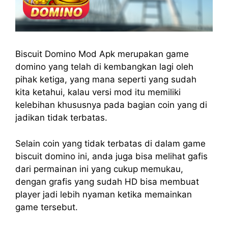
Biscuit Domino Mod Apk merupakan game
domino yang telah di kembangkan lagi oleh
pihak ketiga, yang mana seperti yang sudah
kita ketahui, kalau versi mod itu memiliki
kelebihan khususnya pada bagian coin yang di
jadikan tidak terbatas.
Selain coin yang tidak terbatas di dalam game
biscuit domino ini, anda juga bisa melihat gafis
dari permainan ini yang cukup memukau,
dengan grafis yang sudah HD bisa membuat
player jadi lebih nyaman ketika memainkan
game tersebut.