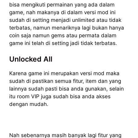
bisa mengikuti permainan yang ada dalam
game, nah makanya di dalam versi mod ini
sudah di setting menjadi unlimited atau tidak
terbatas, namun menariknya lagi bukan hanya
coin saja namun gems atau permata dalam
game ini telah di setting jadi tidak terbatas.
Unlocked All
Karena game ini merupakan versi mod maka
sudah di pastikan semua fitur, item dan yang
lainnya sudah pasti bisa anda gunakan, selain
itu room VIP juga sudah bisa anda akses
dengan mudah.
Nah sebenarnya masih banyak lagi fitur yang