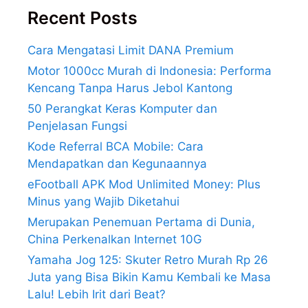
Recent Posts
Cara Mengatasi Limit DANA Premium
Motor 1000cc Murah di Indonesia: Performa
Kencang Tanpa Harus Jebol Kantong
50 Perangkat Keras Komputer dan
Penjelasan Fungsi
Kode Referral BCA Mobile: Cara
Mendapatkan dan Kegunaannya
eFootball APK Mod Unlimited Money: Plus
Minus yang Wajib Diketahui
Merupakan Penemuan Pertama di Dunia,
China Perkenalkan Internet 10G
Yamaha Jog 125: Skuter Retro Murah Rp 26
Juta yang Bisa Bikin Kamu Kembali ke Masa
Lalu! Lebih Irit dari Beat?