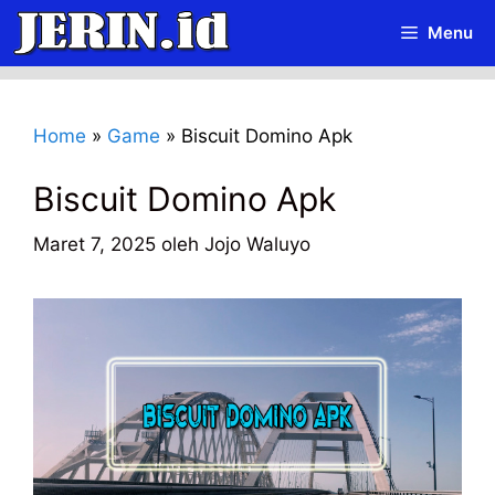
Langsung
Menu
ke
isi
Home
»
Game
»
Biscuit Domino Apk
Biscuit Domino Apk
Maret 7, 2025
oleh
Jojo Waluyo