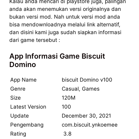
Kalau anda mencari di playstore juga, palingan
anda akan menemukan versi originalnya dan
bukan versi mod. Nah untuk versi mod anda
bisa mendownloadnya melalui link alternatif,
dan disini kami juga sudah siapkan informasi
dari game tersebut :
App Informasi Game Biscuit
Domino
App Name
biscuit Domino v100
Genre
Casual, Games
Size
120M
Latest Version
100
Update
December 30, 2021
Pengembang
com.biscuit.ynkoemee
Rating
3.8