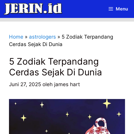
Langsung
Menu
ke
isi
Home
»
astrologers
»
5 Zodiak Terpandang
Cerdas Sejak Di Dunia
5 Zodiak Terpandang
Cerdas Sejak Di Dunia
Juni 27, 2025
oleh
james hart